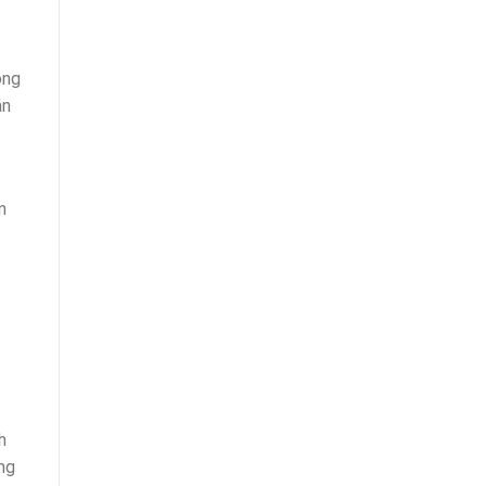
òng
án
n
h
ng