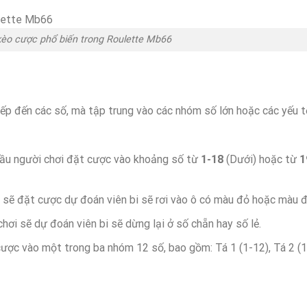
kèo cược phổ biến trong Roulette Mb66
tiếp đến các số, mà tập trung vào các nhóm số lớn hoặc các yếu t
cầu người chơi đặt cược vào khoảng số từ
1-18
(Dưới) hoặc từ
1
ủ sẽ đặt cược dự đoán viên bi sẽ rơi vào ô có màu đỏ hoặc màu đ
chơi sẽ dự đoán viên bi sẽ dừng lại ở số chẵn hay số lẻ.
cược vào một trong ba nhóm 12 số, bao gồm: Tá 1 (1-12), Tá 2 (