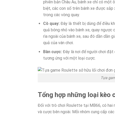
phiên bản Châu Âu, bánh xe chỉ có một ô
biệt, các con số trên bánh xe được sắp 
trong các vòng quay.
Cò quay:
Đây là thiết bị dùng để điều kh
quả bóng nhỏ vào bánh xe, quay ngược c
rìa ngoài của bánh xe, sau đó dần dần g
quả của ván chơi.
Bàn cược:
Đây là nơi để người chơi đặt 
tương ứng với một loại cược.
Tựa game
Tổng hợp những loại kèo 
Đối với trò chơi Roulette tại MB66, có hai
và cược bên ngoài. Mỗi nhóm cung cấp các l